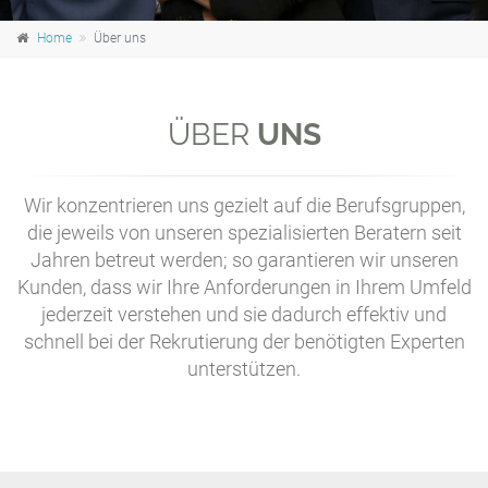
Home
Über uns
ÜBER
UNS
Wir konzentrieren uns gezielt auf die Berufsgruppen,
die jeweils von unseren spezialisierten Beratern seit
Jahren betreut werden; so garantieren wir unseren
Kunden, dass wir Ihre Anforderungen in Ihrem Umfeld
jederzeit verstehen und sie dadurch effektiv und
schnell bei der Rekrutierung der benötigten Experten
unterstützen.